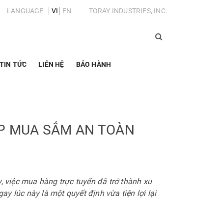
LANGUAGE
VI
EN
TORAY INDUSTRIES, INC.
TIN TỨC
LIÊN HỆ
BẢO HÀNH
ÁP MUA SẮM AN TOÀN
, việc mua hàng trực tuyến đã trở thành xu
 lúc này là một quyết định vừa tiện lợi lại