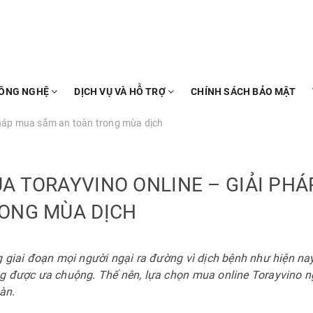
ÔNG NGHỆ
DỊCH VỤ VÀ HỖ TRỢ
CHÍNH SÁCH BẢO MẬT
pháp mua sắm an toàn trong mùa dịch
A TORAYVINO ONLINE – GIẢI PH
ONG MÙA DỊCH
 giai đoạn mọi người ngại ra đường vì dịch bệnh như hiện nay
 được ưa chuộng. Thế nên, lựa chọn mua online Torayvino ngay
àn.