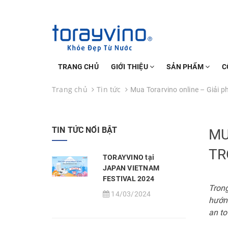
TRANG CHỦ
GIỚI THIỆU
SẢN PHẨM
C
Trang chủ
Tin tức
Mua Torarvino online – Giải 
TIN TỨC NỔI BẬT
MU
TR
TORAYVINO tại
JAPAN VIETNAM
FESTIVAL 2024
Trong
14/03/2024
hướng
an to