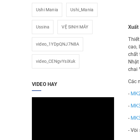
Ushi Mania
Ushi_Mania
Xuất 
Ussina
VỆ SINH MÁY
Thiết
video_1YDpQNJ7N8A
cao, 
chất 
video_CENgvYsiXuk
Nhật
chai 
Các 
VIDEO HAY
-
MK
-
MK
-
MK3
- Vòi