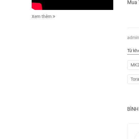
Mua T
Xem thêm
admin
Từ kh
MK
Tor
BÌNH