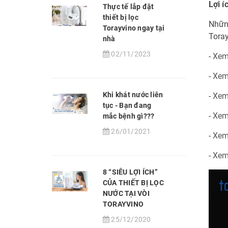
Lợi í
Thực tế lắp đặt
thiết bị lọc
Nhữn
Torayvino ngay tại
Toray
nhà
02/11/2023
-
Xem
-
Xem
Khi khát nước liên
-
Xem
tục - Bạn đang
-
Xem
mắc bệnh gì???
26/01/2021
-
Xem
-
Xem
8 “SIÊU LỢI ÍCH”
CỦA THIẾT BỊ LỌC
NƯỚC TẠI VÒI
TORAYVINO
25/12/2020