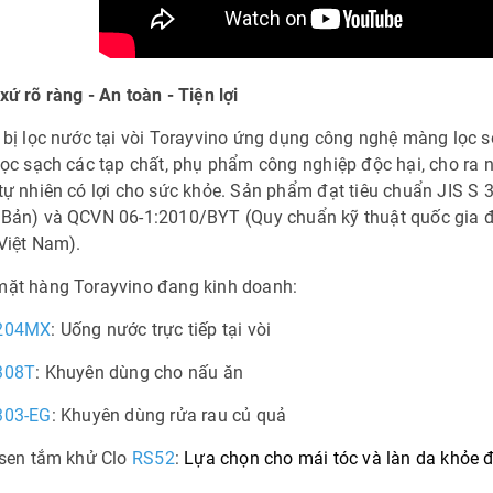
xứ rõ ràng - An toàn - Tiện lợi
 bị lọc nước tại vòi Torayvino ứng dụng công nghệ màng lọc sợ
lọc sạch các tạp chất, phụ phẩm công nghiệp độc hại, cho r
tự nhiên có lợi cho sức khỏe. Sản phẩm đạt tiêu chuẩn JIS 
 Bản) và QCVN 06-1:2010/BYT (Quy chuẩn kỹ thuật quốc gia đ
Việt Nam).
mặt hàng Torayvino đang kinh doanh:
204MX
: Uống nước trực tiếp tại vòi
308T
: Khuyên dùng cho nấu ăn
03-EG
: Khuyên dùng rửa rau củ quả
 sen tắm khử Clo
RS52
:
Lựa chọn cho mái tóc và làn da khỏe 