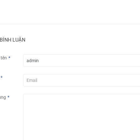
 BÌNH LUẬN
 tên
*
*
ung
*