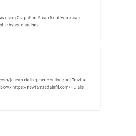
sis using GraphPad Prism 5 software cialis
rophic hypogonadism
om/]cheap cialis generic online[/url] Tmvfba
kvvx https://newfasttadalafil.com/ - Cialis