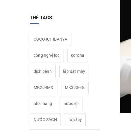
THẺ TAGS
COCO ICHIBANYA
công nghệ lọc
corona
dịch bệnh
lắp đặt máy
MK204MX
MK303-EG
nhà_hàng
nước ép
NƯỚC SẠCH
rửa tay