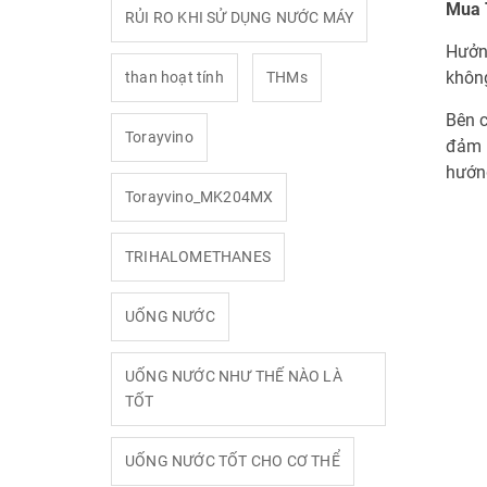
Mua T
RỦI RO KHI SỬ DỤNG NƯỚC MÁY
Hưởng
không
than hoạt tính
THMs
Bên c
Torayvino
đảm b
hướng
Torayvino_MK204MX
TRIHALOMETHANES
UỐNG NƯỚC
UỐNG NƯỚC NHƯ THẾ NÀO LÀ
TỐT
UỐNG NƯỚC TỐT CHO CƠ THỂ