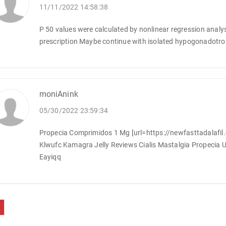
11/11/2022 14:58:38
P 50 values were calculated by nonlinear regression analy
prescription Maybe continue with isolated hypogonadot
moniAnink
05/30/2022 23:59:34
Propecia Comprimidos 1 Mg [url=https://newfasttadalafil.c
Klwufc Kamagra Jelly Reviews Cialis Mastalgia Propecia Ub
Eayiqq