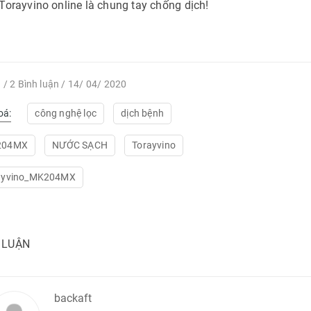
orayvino online là chung tay chống dịch!
 / 2 Bình luận /
14/ 04/ 2020
oá:
công nghệ lọc
dịch bệnh
204MX
NƯỚC SẠCH
Torayvino
ayvino_MK204MX
 LUẬN
backaft